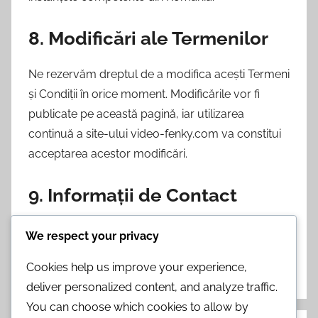
8. Modificări ale Termenilor
Ne rezervăm dreptul de a modifica acești Termeni
și Condiții în orice moment. Modificările vor fi
publicate pe această pagină, iar utilizarea
continuă a site-ului video-fenky.com va constitui
acceptarea acestor modificări.
9. Informații de Contact
Pentru întrebări sau nelămuriri referitoare la acești
We respect your privacy
Termeni și Condiții, vă rugăm să ne contactați la
Cookies help us improve your experience,
adresa de email:
legal@video-fenky.com
.
deliver personalized content, and analyze traffic.
You can choose which cookies to allow by