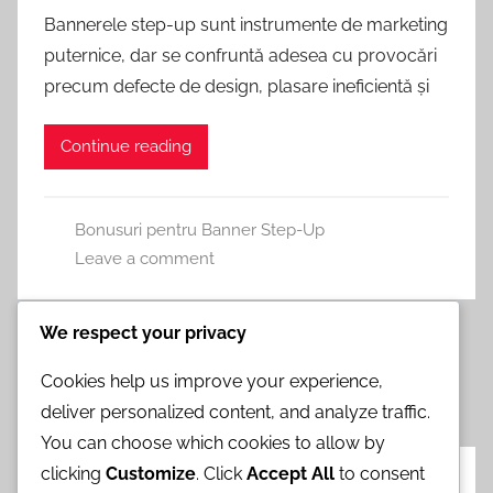
Bannerele step-up sunt instrumente de marketing
puternice, dar se confruntă adesea cu provocări
precum defecte de design, plasare ineficientă și
Continue reading
Bonusuri pentru Banner Step-Up
Leave a comment
We respect your privacy
Read more
Cookies help us improve your experience,
Posts
Previous
«
1
2
deliver personalized content, and analyze traffic.
Posts
pagination
You can choose which cookies to allow by
clicking
Customize
. Click
Accept All
to consent
Categorii