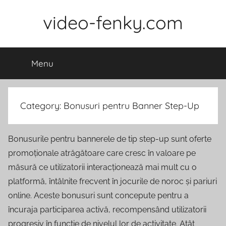
Skip
video-fenky.com
to
content
Menu
Category:
Bonusuri pentru Banner Step-Up
Bonusurile pentru bannerele de tip step-up sunt oferte
promoționale atrăgătoare care cresc în valoare pe
măsură ce utilizatorii interacționează mai mult cu o
platformă, întâlnite frecvent în jocurile de noroc și pariuri
online. Aceste bonusuri sunt concepute pentru a
încuraja participarea activă, recompensând utilizatorii
progresiv în funcție de nivelul lor de activitate. Atât