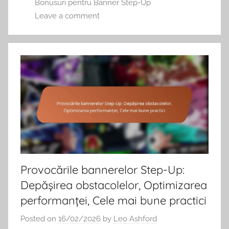
Bonusuri pentru Banner Step-Up
Leave a comment
Provocările bannerelor Step-Up:
Depășirea obstacolelor, Optimizarea
performanței, Cele mai bune practici
Posted on
16/02/2026
by
Leo Ashford